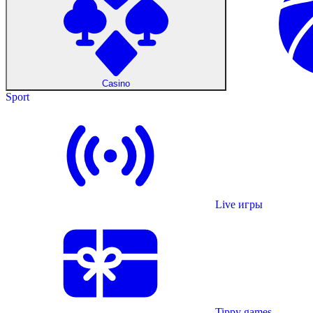
Casino
Sport
Live игры
Tippy games