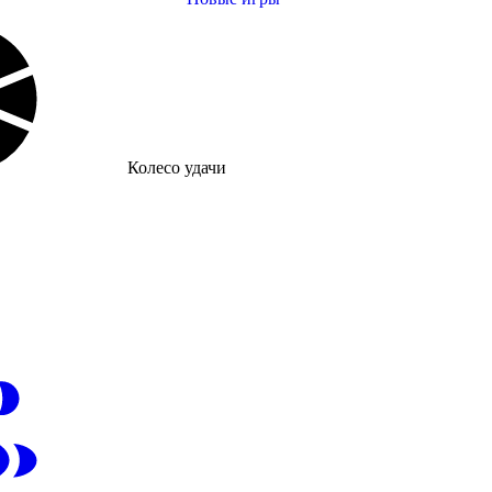
Колесо удачи