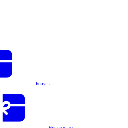
Бонусы
Новые игры