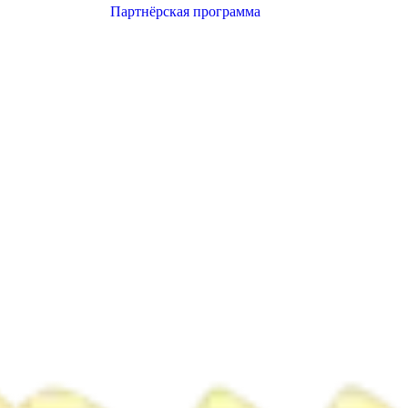
Партнёрская программа