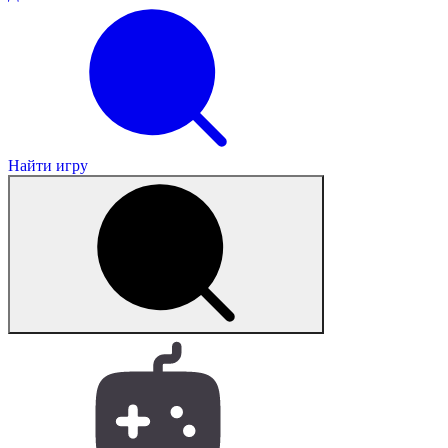
Найти игру